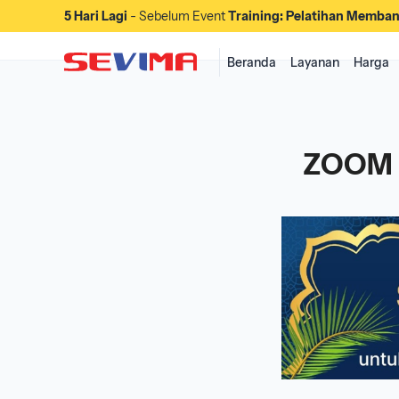
5 Hari Lagi
- Sebelum Event
Training: Pelatihan Memban
Dimulai.
Beranda
Layanan
Harga
ZOOM M