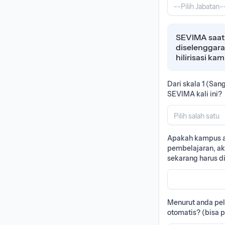
--Pilih Jabatan-
SEVIMA saat i
diselenggar
hilirisasi k
Dari skala 1 (Sa
SEVIMA kali ini?
Pilih salah satu
Apakah kampus an
pembelajaran, ak
sekarang harus dii
Menurut anda pel
otomatis? (bisa pi