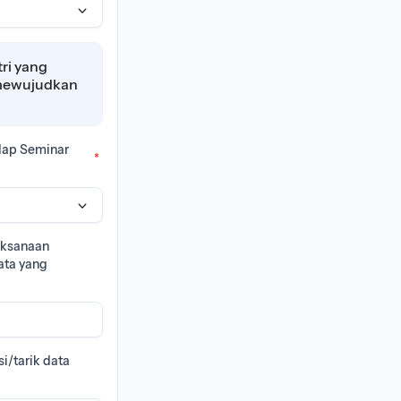
tri yang
 mewujudkan
adap Seminar
*
aksanaan
ata yang
i/tarik data