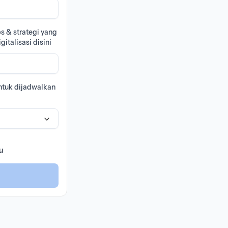
s & strategi yang
italisasi disini
untuk dijadwalkan
u