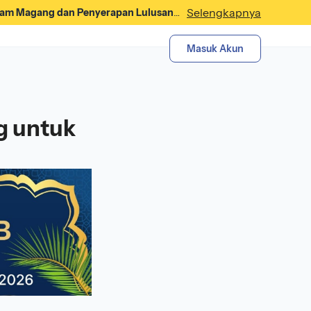
Selengkapnya
gram Magang dan Penyerapan Lulusan
Masuk Akun
g untuk