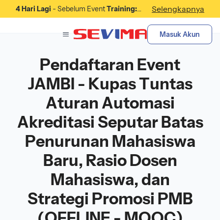
Selengkapnya
4 Hari Lagi
- Sebelum Event
Training:
Pelatihan Membangun Kerjasama
dengan Industri: Strategi Partnership
Masuk Akun
untuk Program Magang dan Penyerapan
Lulusan
Dimulai.
Pendaftaran Event
JAMBI - Kupas Tuntas
Aturan Automasi
Akreditasi Seputar Batas
Penurunan Mahasiswa
Baru, Rasio Dosen
Mahasiswa, dan
Strategi Promosi PMB
(OFFLINE - MOOC)