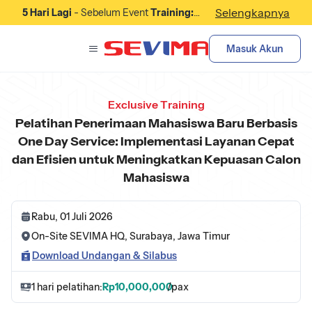
Selengkapnya
5 Hari Lagi
- Sebelum Event
Training:
Pelatihan Membangun Kerjasama
dengan Industri: Strategi Partnership
Masuk Akun
untuk Program Magang dan Penyerapan
Lulusan
Dimulai.
Exclusive Training
Pelatihan Penerimaan Mahasiswa Baru Berbasis
One Day Service: Implementasi Layanan Cepat
dan Efisien untuk Meningkatkan Kepuasan Calon
Mahasiswa
Rabu, 01 Juli 2026
On-Site SEVIMA HQ, Surabaya, Jawa Timur
Download Undangan & Silabus
1 hari pelatihan:
Rp10,000,000
/pax