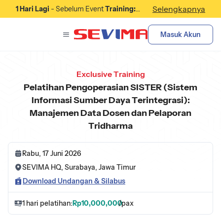
Selengkapnya
1 Hari Lagi
- Sebelum Event
Training:
Pelatihan Membangun Kerjasama
dengan Industri: Strategi Partnership
Masuk Akun
untuk Program Magang dan Penyerapan
Lulusan
Dimulai.
Exclusive Training
Pelatihan Pengoperasian SISTER (Sistem
Informasi Sumber Daya Terintegrasi):
Manajemen Data Dosen dan Pelaporan
Tridharma
Rabu, 17 Juni 2026
SEVIMA HQ, Surabaya, Jawa Timur
Download Undangan & Silabus
1 hari pelatihan:
Rp10,000,000
/pax