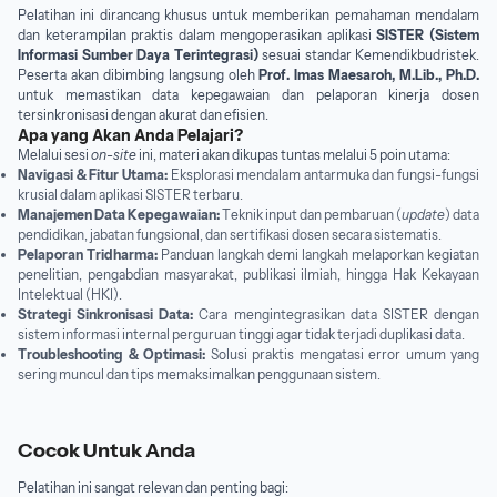
Pelatihan ini dirancang khusus untuk memberikan pemahaman mendalam
dan keterampilan praktis dalam mengoperasikan aplikasi
SISTER (Sistem
Informasi Sumber Daya Terintegrasi)
sesuai standar Kemendikbudristek.
Peserta akan dibimbing langsung oleh
Prof. Imas Maesaroh, M.Lib., Ph.D.
untuk memastikan data kepegawaian dan pelaporan kinerja dosen
tersinkronisasi dengan akurat dan efisien.
Apa yang Akan Anda Pelajari?
Melalui sesi
on-site
ini, materi akan dikupas tuntas melalui 5 poin utama:
Navigasi & Fitur Utama:
Eksplorasi mendalam antarmuka dan fungsi-fungsi
krusial dalam aplikasi SISTER terbaru.
Manajemen Data Kepegawaian:
Teknik input dan pembaruan (
update
) data
pendidikan, jabatan fungsional, dan sertifikasi dosen secara sistematis.
Pelaporan Tridharma:
Panduan langkah demi langkah melaporkan kegiatan
penelitian, pengabdian masyarakat, publikasi ilmiah, hingga Hak Kekayaan
Intelektual (HKI).
Strategi Sinkronisasi Data:
Cara mengintegrasikan data SISTER dengan
sistem informasi internal perguruan tinggi agar tidak terjadi duplikasi data.
Troubleshooting & Optimasi:
Solusi praktis mengatasi error umum yang
sering muncul dan tips memaksimalkan penggunaan sistem.
Cocok Untuk Anda
Pelatihan ini sangat relevan dan penting bagi: